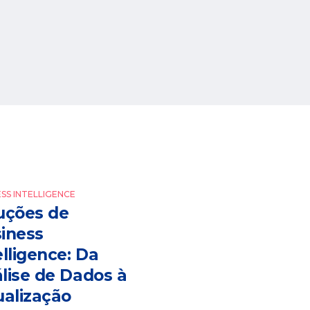
SS INTELLIGENCE
uções de
iness
elligence: Da
lise de Dados à
ualização