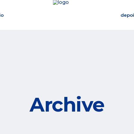
io
depo
Archive